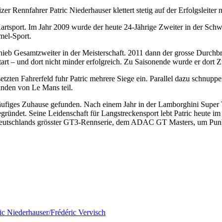
zer Rennfahrer Patric Niederhauser klettert stetig auf der Erfolgsleiter 
rtsport. Im Jahr 2009 wurde der heute 24-Jährige Zweiter in der Schwei
mel-Sport.
nhieb Gesamtzweiter in der Meisterschaft. 2011 dann der grosse Durchbr
art – und dort nicht minder erfolgreich. Zu Saisonende wurde er dort Z
esetzten Fahrerfeld fuhr Patric mehrere Siege ein. Parallel dazu schn
unden von Le Mans teil.
läufiges Zuhause gefunden. Nach einem Jahr in der Lamborghini Super
egründet. Seine Leidenschaft für Langstreckensport lebt Patric heute i
Deutschlands grösster GT3-Rennserie, dem ADAC GT Masters, um Pun