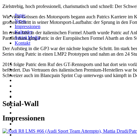
Zielstrebig, hoch professionell, charismatisch und schnell: Der Schwei
Patric
Wie viele Grössen des Motorsports begann auch Patrics Karriere im Ka
News
grossen Schritt in seiner Motorsport-Laufbahn: der Sprung in den For
Impressionen
Kalender
Im ersten Jahr in der italienischen Formel Abarth wurde Patric auf A
Social Media
Parallel dazu ging Patric in der Europäischen Formel Abarth an den St
Kontakt
Der Aufstieg in die GP3 war der nächste logische Schritt. Im stark b
Series stieg Patric in einen LMP2 Prototypen und nahm an den 24 St
2015 folgte Patric dem Ruf des GT-Rennsports und hat dort sein vor
befördert. Das Vertrauen des italienischen Premium-Herstellers war b
Schweizer auch im Blancpain Sprint Cup unterwegs und kämpft in 
Social-Wall
Impressionen